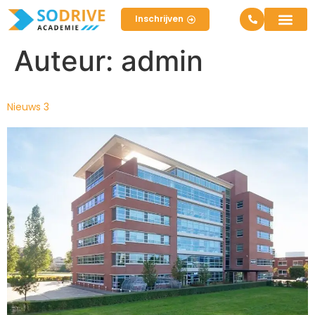
Inschrijven
Opleiding 
Je eigen ri
Vrijblijvend
Inschrijven
Auteur:
admin
Nieuws 3