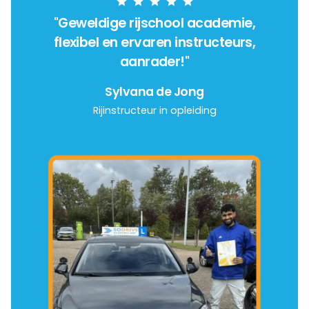
"Geweldige rijschool academie,
flexibel en ervaren instructeurs,
aanrader!"
Sylvana de Jong
Rijinstructeur in opleiding