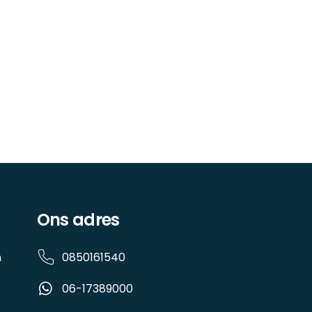
Ons adres
n
0850161540
06-17389000